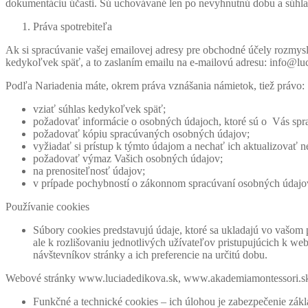
dokumentáciu účasti. Sú uchovávané len po nevyhnutnú dobu a súhl
Marketing
Zdieľaním
Práva spotrebiteľa
svojich
záujmov a
Ak si spracúvanie vašej emailovej adresy pre obchodné účely rozmys
správania
kedykoľvek späť, a to zaslaním emailu na e-mailovú adresu: info@lu
počas návštevy
našej stránky
Podľa Nariadenia máte, okrem práva vznášania námietok, tiež právo:
zvyšujete šancu
na zobrazenie
vziať súhlas kedykoľvek späť;
kvalitnejšie
požadovať informácie o osobných údajoch, ktoré sú o Vás spr
prispôsobeného
požadovať kópiu spracúvaných osobných údajov;
obsahu a
vyžiadať si prístup k týmto údajom a nechať ich aktualizovať
ponúk.
požadovať výmaz Vašich osobných údajov;
na prenositeľnosť údajov;
v prípade pochybností o zákonnom spracúvaní osobných údajo
Používanie cookies
Súbory cookies predstavujú údaje, ktoré sa ukladajú vo vašom
ale k rozlišovaniu jednotlivých užívateľov pristupujúcich k 
návštevníkov stránky a ich preferencie na určitú dobu.
Webové stránky www.luciadedikova.sk, www.akademiamontessori.sk 
Funkčné a technické cookies – ich úlohou je zabezpečenie zákl