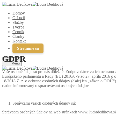
Domov
O Lucii
Služby
Tvorba
Cenník
Články
Kontakt
Stretnime sa
GDPR
Menu
Vaše osobné údaje sú pre nás dôležité. Zodpovedáme za ich ochranu 
Európskeho parlamentu a Rady (EÚ) 2016/679 zo 27. apríla 2016 o oc
18/2018 Z. z. o ochrane osobných údajov (ďalej len „zákon o OOÚ“). V
riadne informovaný o spracovávaní osobných údajov.
Správcami vašich osobných údajov sú:
Správcom osobných údajov na web stránkach www. luciadedikova.sk