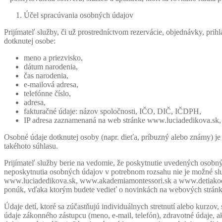
základe
Účel spracúvania osobných údajov
spôsobu
používania
Prijímateľ služby, či už prostredníctvom rezervácie, objednávky, pr
webovej
dotknutej osobe:
stránky.
meno a priezvisko,
dátum narodenia,
čas narodenia,
Používateľská
e-mailová adresa,
spokojnosť
telefónne číslo,
Aby naša
adresa,
stránka počas
fakturačné údaje: názov spoločnosti, IČO, DIČ, IČDPH,
vašej návštevy
IP adresa zaznamenaná na web stránke www.luciadedikova.sk
fungovala čo
najlepšie. Ak
Osobné údaje dotknutej osoby (napr. dieťa, príbuzný alebo známy) j
tieto súbory
takéhoto súhlasu.
cookie
odmietnete,
Prijímateľ služby berie na vedomie, že poskytnutie uvedených osobn
niektoré
neposkytnutia osobných údajov v potrebnom rozsahu nie je možné slu
funkcie z
www.luciadedikova.sk, www.akademiamontessori.sk a www.detiakodar
webovej
ponúk, vďaka ktorým budete vedieť o novinkách na webových stránka
stránky zmiznú.
Údaje detí, ktoré sa zúčastňujú individuálnych stretnutí alebo kurzo
údaje zákonného zástupcu (meno, e-mail, telefón), zdravotné údaje, a