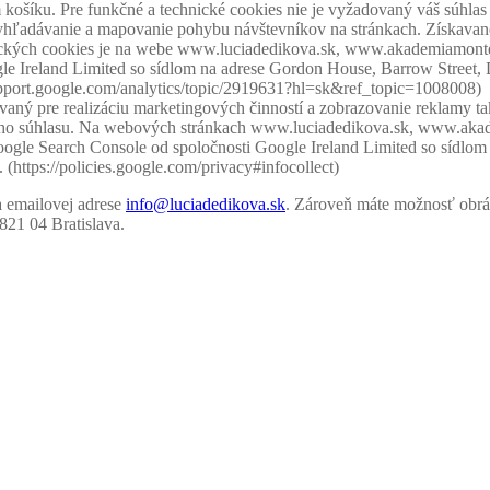
košíku. Pre funkčné a technické cookies nie je vyžadovaný váš súhlas 
vyhľadávanie a mapovanie pohybu návštevníkov na stránkach. Získavané
ytických cookies je na webe www.luciadedikova.sk, www.akademiamontes
gle Ireland Limited so sídlom na adrese Gordon House, Barrow Street, 
/support.google.com/analytics/topic/2919631?hl=sk&ref_topic=1008008)
ívaný pre realizáciu marketingových činností a zobrazovanie reklamy 
vášho súhlasu. Na webových stránkach www.luciadedikova.sk, www.akad
 Google Search Console od spoločnosti Google Ireland Limited so sídlo
(https://policies.google.com/privacy#infocollect)
a emailovej adrese
info@luciadedikova.sk
. Zároveň máte možnosť obrá
821 04 Bratislava.