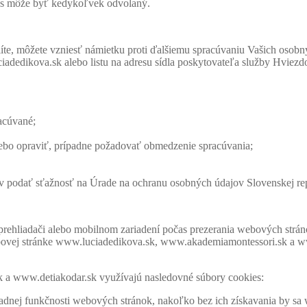
as môže byť kedykoľvek odvolaný.
líte, môžete vzniesť námietku proti ďalšiemu spracúvaniu Vašich osob
ciadedikova.sk alebo listu na adresu sídla poskytovateľa služby Hvie
acúvané;
 nebo opraviť, prípadne požadovať obmedzenie spracúvania;
v podať sťažnosť na Úrade na ochranu osobných údajov Slovenskej re
 prehliadači alebo mobilnom zariadení počas prezerania webových strán
webovej stránke www.luciadedikova.sk, www.akademiamontessori.sk a w
a www.detiakodar.sk využívajú nasledovné súbory cookies:
adnej funkčnosti webových stránok, nakoľko bez ich získavania by sa w