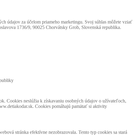
ných údajov za účelom priameho marketingu. Svoj súhlas môžete vziať
zdoslavova 1736/9, 90025 Chorvátsky Grob, Slovenská republika.
publiky
ok. Cookies neslúžia k získavaniu osobných údajov o užívateľoch,
ww.detiakodar.sk. Cookies pomáhajú pamätať si aktivity
ebová stránka efektívne nezobrazovala. Tento typ cookies sa stará