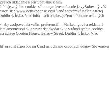
pre ich ukladanie a pristupovanie k nim.
 údaje z týchto cookies sú anonymizované a nie je vyžadovaný váš
sori.sk a www.detiakodar.sk využívané softvérové riešenia tretej
Dublin 4, Írsko. Viac informácií o zabezpečení a ochrane osobných
tak, aby zodpovedala vašim preferenciám. Marketingové a reklamné
emiamontessori.sk a www.detiakodar.sk je v rámci týchto cookies
m na adrese Gordon House, Barrow Street, Dublin 4, Írsko. Viac
tiť sa so sťažnosťou na Úrad na ochranu osobných údajov Slovenskej