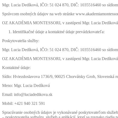
Mgr. Lucia Dedíková, IČO: 51 024 870, DIČ: 1035516460 so sídlom
Správcom osobných údajov na web stránke www.akademiamontessori
OZ AKADÉMIA MONTESSORI, v zastúpení Mgr. Lucia Dedíková, IČO
Identifikačné údaje a kontaktné údaje prevádzkovateľa:
Nevyhnutné
Tieto súbory
Poskytovatelia služby:
cookie nie sú
voliteľné. Sú
Mgr. Lucia Dedíková, IČO: 51 024 870, DIČ: 1035516460 so sídlom
potrebné pre
fungovanie
OZ AKADÉMIA MONTESSORI, v zastúpení Mgr. Lucia Dedíková, IČO
webovej
stránky.
Kontaktné údaje:
Sídlo: Hviezdoslavova 1736/9, 90025 Chorvátsky Grob, Slovenská r
Štatistiky
Meno: Mgr. Lucia Dedíková
Aby sme
mohli
Email: info@luciadedikova.sk
zlepšiť
funkčnosť
Mobil: +421 940 321 591
a štruktúru
Spracúvanie osobných údajov je vykonávané poskytovateľom služi
webovej
– poskytovatelia softvéru, služieb a aplikácií, ktorí sa rovnako riadi
stránky na