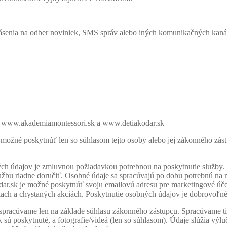
ihlásenia na odber noviniek, SMS správ alebo iných komunikačných kaná
, www.akademiamontessori.sk a www.detiakodar.sk
e možné poskytnúť len so súhlasom tejto osoby alebo jej zákonného zá
ých údajov je zmluvnou požiadavkou potrebnou na poskytnutie služby. 
žbu riadne doručiť. Osobné údaje sa spracúvajú po dobu potrebnú na r
.sk je možné poskytnúť svoju emailovú adresu pre marketingové účel
ch a chystaných akciách. Poskytnutie osobných údajov je dobrovoľné
v, spracúvame len na základe súhlasu zákonného zástupcu. Spracúvame ti
k sú poskytnuté, a fotografie/videá (len so súhlasom). Údaje slúžia vý