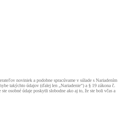
berateľov noviniek a podobne spracúvame v súlade s Nariadením
be takýchto údajov (ďalej len „Nariadenie“) a § 19 zákona č.
e osobné údaje poskytli slobodne ako aj to, že ste boli včas a