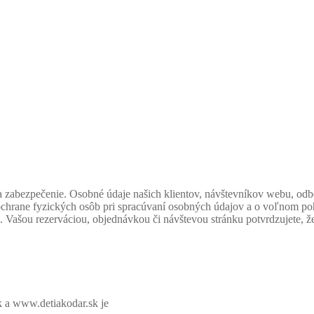
a zabezpečenie. Osobné údaje našich klientov, návštevníkov webu, od
hrane fyzických osôb pri spracúvaní osobných údajov a o voľnom pohy
ašou rezerváciou, objednávkou či návštevou stránku potvrdzujete, že st
 a www.detiakodar.sk je