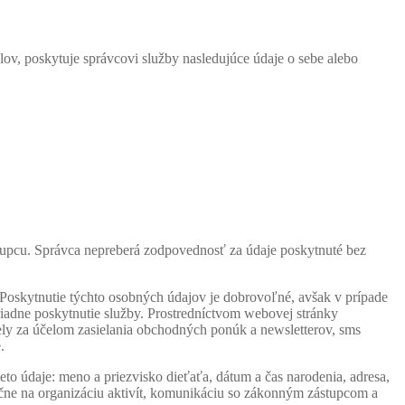
lov, poskytuje správcovi služby nasledujúce údaje o sebe alebo
stupcu. Správca nepreberá zodpovednosť za údaje poskytnuté bez
Poskytnutie týchto osobných údajov je dobrovoľné, avšak v prípade
iadne poskytnutie služby. Prostredníctvom webovej stránky
y za účelom zasielania obchodných ponúk a newsletterov, sms
.
eto údaje: meno a priezvisko dieťaťa, dátum a čas narodenia, adresa,
lučne na organizáciu aktivít, komunikáciu so zákonným zástupcom a