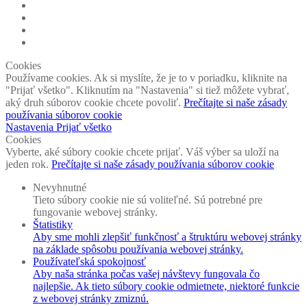
Cookies
Používame cookies. Ak si myslíte, že je to v poriadku, kliknite na
"Prijať všetko". Kliknutím na "Nastavenia" si tiež môžete vybrať,
aký druh súborov cookie chcete povoliť.
Prečítajte si naše zásady
používania súborov cookie
Nastavenia
Prijať všetko
Cookies
Vyberte, aké súbory cookie chcete prijať. Váš výber sa uloží na
jeden rok.
Prečítajte si naše zásady používania súborov cookie
Nevyhnutné
Tieto súbory cookie nie sú voliteľné. Sú potrebné pre
fungovanie webovej stránky.
Štatistiky
Aby sme mohli zlepšiť funkčnosť a štruktúru webovej stránky
na základe spôsobu používania webovej stránky.
Používateľská spokojnosť
Aby naša stránka počas vašej návštevy fungovala čo
najlepšie. Ak tieto súbory cookie odmietnete, niektoré funkcie
z webovej stránky zmiznú.