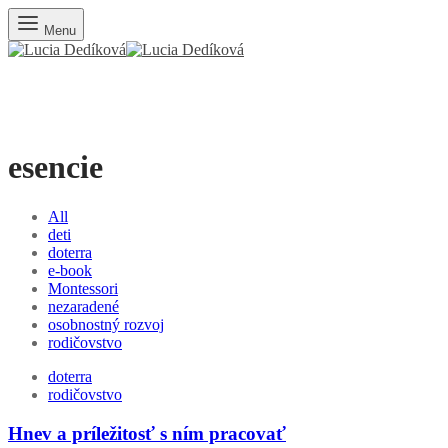
Menu
esencie
All
deti
doterra
e-book
Montessori
nezaradené
osobnostný rozvoj
rodičovstvo
doterra
rodičovstvo
Hnev a príležitosť s ním pracovať