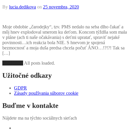
By
lucia.dedikova
on
25 novembra, 2020
Moje obdobie „čarodejky“, tzv. PMS nedalo na seba dlho čakať a
môj hnev explodoval smerom ku deťom. Koncom týždňa som mala
v pláne (ach ti naše očakávania) s deťmi upratať, spraviť nejaké
povinnosti…ich reakcia bola NIE. S hnevom je spojená
bezmocnosť a moja duša predsa chcela počuť ÁNO…!?!?! Tak sa
[…]
Load More
All posts loaded.
Užitočné odkazy
GDPR
Zásady používania súborov cookie
Buďme v kontakte
Nájdete ma na týchto sociálnych sieťach