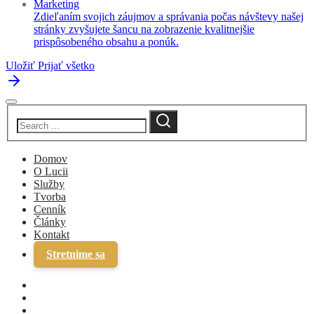
Marketing
Zdieľaním svojich záujmov a správania počas návštevy našej
stránky zvyšujete šancu na zobrazenie kvalitnejšie
prispôsobeného obsahu a ponúk.
Uložiť
Prijať všetko
Domov
O Lucii
Služby
Tvorba
Cenník
Články
Kontakt
Stretnime sa