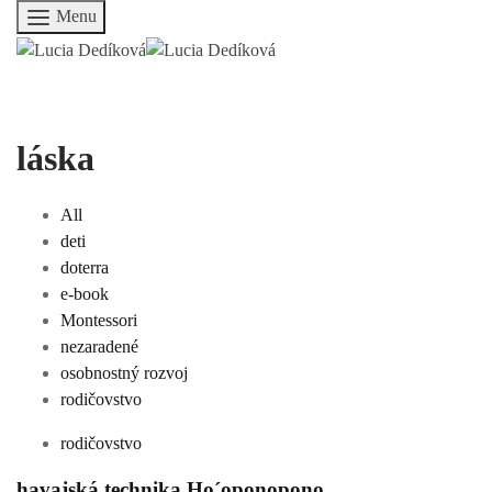
Menu
láska
All
deti
doterra
e-book
Montessori
nezaradené
osobnostný rozvoj
rodičovstvo
rodičovstvo
havajská technika Ho´oponopono