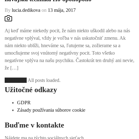
By
lucia.dedikova
on
13 mája, 2017
Aj keď máme niekedy pocit, že nám niekto uškodil alebo na nás
negatívne vplýval, vždy je voľba v nás uskutočniť zmenu. Ak
nám niekto ublíži, hneváme sa, ľutujeme sa, zožierame sa a
umocňujeme svoj vnútorný negatívny pocit. Toto všetko
negatívne vplýva na našu psychiku. Častokrát ten druhý ani nevie,
že […]
Load More
All posts loaded.
Užitočné odkazy
GDPR
Zásady používania súborov cookie
Buďme v kontakte
Nájdete ma na týchto sociálnych sieťach