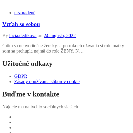
nezaradené
Vzťah so sebou
By
lucia.dedikova
on
24 augusta, 2022
Cítim sa neuveriteľne žensky… po rokoch užívania si role matky
som sa prehupla najmä do role ŽENY. N…
Užitočné odkazy
GDPR
Zásady používania súborov cookie
Buďme v kontakte
Nájdete ma na týchto sociálnych sieťach