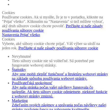
Cookies
Používame cookies. Ak si myslíte, že je to v poriadku, kliknite na
"Prijať všetko". Kliknutím na "Nastavenia" si tiež môžete vybrať,
aký druh súborov cookie chcete povoliť.
Prečítajte si naše zásady
používania súborov cookie
Nastavenia
Prijať všetko
Cookies
Vyberte, aké súbory cookie chcete prijať. Váš výber sa uloží na
jeden rok.
Prečítajte si naše zásady používania súborov cookie
Nevyhnutné
Tieto súbory cookie nie sú voliteľné. Sú potrebné pre
fungovanie webovej stránky.
Štatistiky
Aby sme mohli zlepšiť funkčnosť a štruktúru webovej stránky
na základe spôsobu používania webovej stránky.
Používateľská spokojnosť
Aby naša stránka počas vašej návštevy fungovala čo
najlepšie. Ak tieto súbory cookie odmietnete, niektoré funkcie
z webovej stránky zmiznú.
Marketing
Zdieľaním svojich záujmov a správania počas návštevy našej
stránky zvyšujete šancu na zobrazenie kvalitnejšie