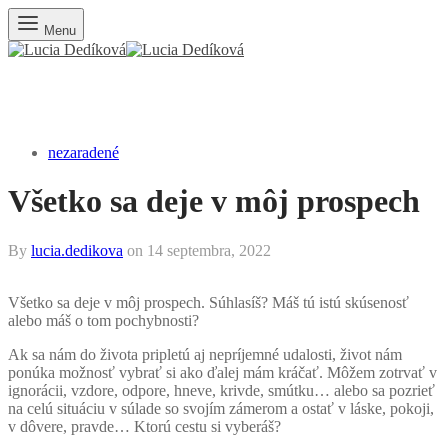
Menu
nezaradené
Všetko sa deje v môj prospech
By
lucia.dedikova
on
14 septembra, 2022
Všetko sa deje v môj prospech. Súhlasíš? Máš tú istú skúsenosť
alebo máš o tom pochybnosti?
Ak sa nám do života pripletú aj nepríjemné udalosti, život nám
ponúka možnosť vybrať si ako ďalej mám kráčať. Môžem zotrvať v
ignorácii, vzdore, odpore, hneve, krivde, smútku… alebo sa pozrieť
na celú situáciu v súlade so svojím zámerom a ostať v láske, pokoji,
v dôvere, pravde… Ktorú cestu si vyberáš?