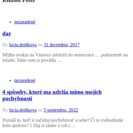
Related Posts
nezaradené
dar
By
lucia.dedikova
on
31 decembra, 2017
Môjho svokra na Vianoce odviezli do nemocnice…. podozrenie na
infarkt. Silno som si precítila …
nezaradené
4 spôsoby, ktoré ma udržia mimo mojich
pochybností
By
lucia.dedikova
on
5 septembra, 2022
Poznáš to, keď si začal(a) pochybovať o sebe? Či to rozhodnutie
bolo správne? 1 Daj si zámer a rob r…