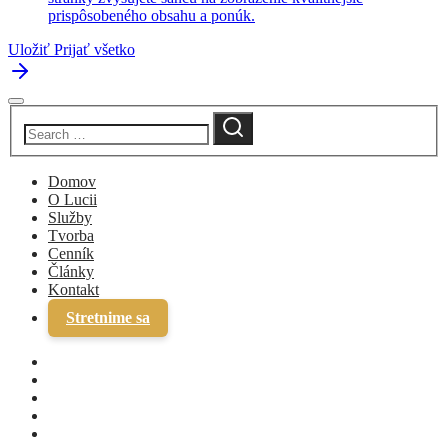
prispôsobeného obsahu a ponúk.
Uložiť
Prijať všetko
Domov
O Lucii
Služby
Tvorba
Cenník
Články
Kontakt
Stretnime sa