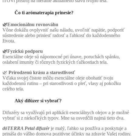
iTOVi prístroj na meranie aktuálneho stavu tvojho tela.
Čo ti arómaterapia prinesie?
🌿Emocionálnu rovnováhu
Vône dokážu ovplyvniť našu náladu, uvoľniť napätie, podporiť
sústredenie alebo priniesť radosť a ľahkosť do každodenného
života.
🌿Fyzickú podporu
Esenciálne oleje sú nápomocné pri únave, poruchách spánku,
oslabení imunity či rôznych fyzických ťažkostiach tela.
🌿
Prirodzenú krásu a starostlivosť
Vďaka svojej čistote môžu esenciálne oleje obohatiť tvoju
každodennú rutinu – pri starostlivosti o pleť, vlasy aj pokožku
celého tela.
Aký difúzer si vybrať?
Difuzéry sa využívajú pri aplikácii esenciálnych olejov a je možné
vybrať si z niekoľkých typov. Mne sa osvedčili najmä tieto dva.
dōTERRA Petal difuzér
je malý, ľahko sa používa a poskytuje a
prináša do vášho domova pozitívne účinky na zdravie Vašej rodiny.