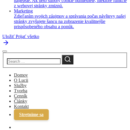
najlepšie. Ak tieto súbory cookie odmietnete, niektoré funkcie
z webovej stránky zmiznú.
Marketing
Zdieľaním svojich záujmov a správania počas návštevy našej
stránky zvyšujete šancu na zobrazenie kvalitnejšie
prispôsobeného obsahu a ponúk.
Uložiť
Prijať všetko
Domov
O Lucii
Služby
Tvorba
Cenník
Články
Kontakt
Stretnime sa