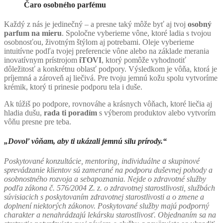
Čaro osobného parfému
Každý z nás je jedinečný – a presne taký môže byť aj tvoj
osobný
parfum na mieru
. Spoločne vyberieme vône, ktoré ladia s tvojou
osobnosťou, životným štýlom aj potrebami. Oleje vyberieme
intuitívne podľa tvojej preferencie vône alebo na základe merania
inovatívnym prístrojom
iTOVI
, ktorý pomôže vyhodnotiť
dôležitosť a konkrétnu oblasť podpory. Výsledkom je vôňa, ktorá je
príjemná a zároveň aj liečivá. Pre tvoju jemnú kožu spolu vytvoríme
krémik, ktorý ti prinesie podporu tela i duše.
Ak túžiš po podpore, rovnováhe a krásnych vôňach, ktoré liečia aj
hladia dušu,
rada ti poradím
s výberom produktov alebo vytvorím
vôňu presne pre teba.
„Dovoľ vôňam, aby ti ukázali jemnú silu prírody.“
Poskytované konzultácie, mentoring, individuálne a skupinové
sprevádzanie klientov sú zamerané na podporu duševnej pohody a
osobnostného rozvoja a sebapoznania. Nejde o zdravotné služby
podľa zákona č. 576/2004 Z. z. o zdravotnej starostlivosti, službách
súvisiacich s poskytovaním zdravotnej starostlivosti a o zmene a
doplnení niektorých zákonov. Poskytované služby majú podporný
charakter a nenahrádzajú lekársku starostlivosť. Objednaním sa na