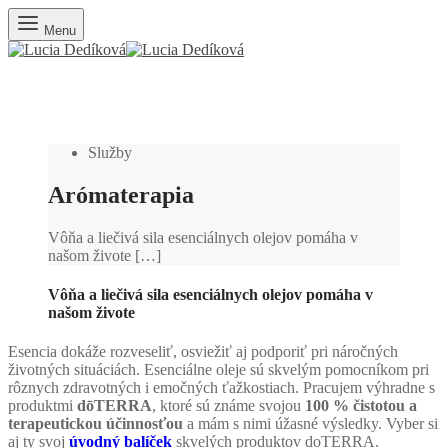
Menu
Služby
Arómaterapia
Vôňa a liečivá sila esenciálnych olejov pomáha v
našom živote […]
Vôňa a liečivá sila esenciálnych olejov pomáha v
našom živote
Esencia dokáže rozveseliť, osviežiť aj podporiť pri náročných
životných situáciách. Esenciálne oleje sú skvelým pomocníkom pri
rôznych zdravotných i emočných ťažkostiach. Pracujem výhradne s
produktmi
dōTERRA
, ktoré sú známe svojou
100 % čistotou a
terapeutickou účinnosťou
a mám s nimi úžasné výsledky. Vyber si
aj ty svoj
úvodný balíček
skvelých produktov doTERRA.