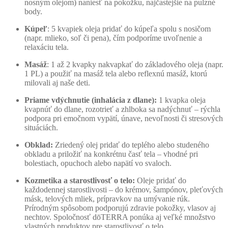
nosným olejom) naniesť na pokožku, najčastejšie na pulzné
body.
Kúpeľ
: 5 kvapiek oleja pridať do kúpeľa spolu s nosičom
(napr. mlieko, soľ či pena), čím podporíme uvoľnenie a
relaxáciu tela.
Masáž
: 1 až 2 kvapky nakvapkať do základového oleja (napr.
1 PL) a použiť na masáž tela alebo reflexnú masáž, ktorú
milovali aj naše deti.
Priame vdýchnutie (inhalácia z dlane):
1 kvapka oleja
kvapnúť do dlane, rozotrieť a zhlboka sa nadýchnuť – rýchla
podpora pri emočnom vypätí, únave, nevoľnosti či stresových
situáciách.
Obklad:
Zriedený olej pridať do teplého alebo studeného
obkladu a priložiť na konkrétnu časť tela – vhodné pri
bolestiach, opuchoch alebo napätí vo svaloch.
Kozmetika a starostlivosť o telo:
Oleje pridať do
každodennej starostlivosti – do krémov, šampónov, pleťových
másk, telových mliek, prípravkov na umývanie rúk.
Prírodným spôsobom podporujú zdravie pokožky, vlasov aj
nechtov. Spoločnosť dōTERRA ponúka aj veľké množstvo
vlastných produktov pre starostlivosť o telo.