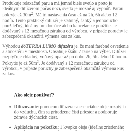
Produkuje relaxačnú paru a má jemné biele svetlo a preto je
ideálnym difúzerom počas noci, svetlo je možné aj vypnúť. Parou
2
pokryje až 30m
. Má tri nastavenia času až na 2h, 6h alebo 12
hodín. Tento praktický difuzér je stabilný, ľahký a jednoducho
použiteľný, ideálny pre domáce alebo kancelárske použitie. Je
dodávaný s 12 mesačnou zárukou od výrobcu, v prípade poruchy je
zabezpečená okamžitá výmena kus za kus.
Výhodou
dōTERRA LUMO
difuzéra
je, že mení farebné osvetlenie
a atmosféru v miestnosti. Obsahuje škálu 7 farieb na výber. Difúzer
rozptyľuje chladný, voňavý opar až po dobu 2h, 5h alebo 10 hodín.
2
Pokrytie je až 50m
. Je dodávaný s 12 mesačnou zárukou od
výrobcu, v prípade poruchy je zabezpečená okamžitá výmena kus
za kus.
Ako oleje používať?
Difuzovanie
: pomocou difuzéra sa esenciálne oleje rozptýlia
do vzduchu, čím sa prirodzene čistí priestor a podporuje
zdravie dýchacích ciest.
Aplikácia na pokožku
: 1 kvapku oleja (ideálne zriedeného