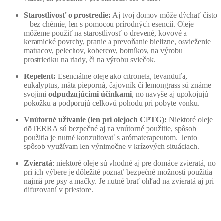
Starostlivosť o prostredie:
Aj tvoj domov môže dýchať čisto
– bez chémie, len s pomocou prírodných esencií. Oleje
môžeme použiť na starostlivosť o drevené, kovové a
keramické povrchy, pranie a prevoňanie bielizne, osvieženie
matracov, pelechov, kobercov, botníkov, na výrobu
prostriedku na riady, či na výrobu sviečok.
Repelent:
Esenciálne oleje ako citronela, levanduľa,
eukalyptus, mäta pieporná, čajovník či lemongrass sú známe
svojimi
odpudzujúcimi účinkami
, no navyše aj upokojujú
pokožku a podporujú celkovú pohodu pri pobyte vonku.
Vnútorné užívanie (len pri olejoch CPTG):
Niektoré oleje
dōTERRA sú bezpečné aj na vnútorné použitie, spôsob
použitia je nutné konzultovať s arómaterapeutom. Tento
spôsob využívam len výnimočne v krízových situáciach.
Zvieratá
: niektoré oleje sú vhodné aj pre domáce zvieratá, no
pri ich výbere je dôležité poznať bezpečné možnosti použitia
najmä pre psy a mačky. Je nutné brať ohľad na zvieratá aj pri
difuzovaní v priestore.