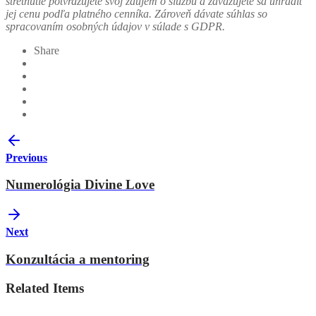
stretnutie potvrdzujete svoj záujem o službu a zaväzujete sa uhradiť
jej cenu podľa platného cenníka. Zároveň dávate súhlas so
spracovaním osobných údajov v súlade s GDPR.
Share
Previous
Numerológia Divine Love
Next
Konzultácia a mentoring
Related Items