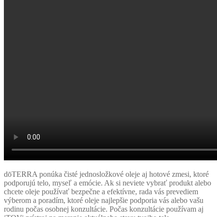
dōTERRA ponúka čisté jednosložkové oleje aj hotové zmesi, ktoré
podporujú telo, myseľ a emócie. Ak si neviete vybrať produkt alebo
chcete oleje používať bezpečne a efektívne, rada vás prevediem
výberom a poradím, ktoré oleje najlepšie podporia vás alebo vašu
rodinu počas osobnej konzultácie. Počas konzultácie používam aj