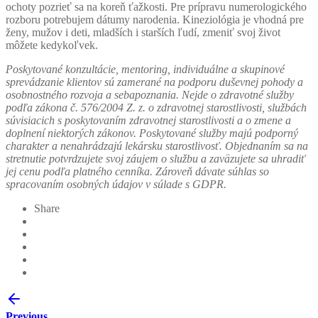
Marketing
ochoty pozrieť sa na koreň ťažkosti. Pre prípravu numerologického
Zdieľaním
rozboru potrebujem dátumy narodenia. Kineziológia je vhodná pre
svojich
ženy, mužov i deti, mladších i starších ľudí, zmeniť svoj život
záujmov a
môžete kedykoľvek.
správania
počas návštevy
Poskytované konzultácie, mentoring, individuálne a skupinové
našej stránky
sprevádzanie klientov sú zamerané na podporu duševnej pohody a
zvyšujete šancu
osobnostného rozvoja a sebapoznania. Nejde o zdravotné služby
na zobrazenie
podľa zákona č. 576/2004 Z. z. o zdravotnej starostlivosti, službách
kvalitnejšie
súvisiacich s poskytovaním zdravotnej starostlivosti a o zmene a
prispôsobeného
doplnení niektorých zákonov. Poskytované služby majú podporný
obsahu a
charakter a nenahrádzajú lekársku starostlivosť. Objednaním sa na
ponúk.
stretnutie potvrdzujete svoj záujem o službu a zaväzujete sa uhradiť
jej cenu podľa platného cenníka. Zároveň dávate súhlas so
spracovaním osobných údajov v súlade s GDPR.
Share
Previous