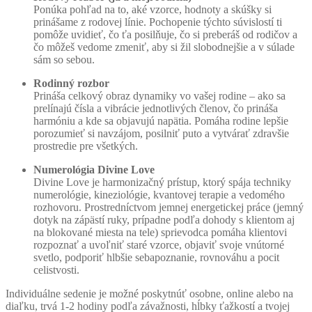
Ponúka pohľad na to, aké vzorce, hodnoty a skúšky si
základe
prinášame z rodovej línie. Pochopenie týchto súvislostí ti
spôsobu
pomôže uvidieť, čo ťa posilňuje, čo si preberáš od rodičov a
používania
čo môžeš vedome zmeniť, aby si žil slobodnejšie a v súlade
webovej
sám so sebou.
stránky.
Rodinný rozbor
Prináša celkový obraz dynamiky vo vašej rodine – ako sa
Používateľská
prelínajú čísla a vibrácie jednotlivých členov, čo prináša
spokojnosť
harmóniu a kde sa objavujú napätia. Pomáha rodine lepšie
Aby naša
porozumieť si navzájom, posilniť puto a vytvárať zdravšie
stránka počas
prostredie pre všetkých.
vašej návštevy
Numerológia Divine Love
fungovala čo
Divine Love je harmonizačný prístup, ktorý spája techniky
najlepšie. Ak
numerológie, kineziológie, kvantovej terapie a vedomého
tieto súbory
rozhovoru. Prostredníctvom jemnej energetickej práce (jemný
cookie
dotyk na zápästí ruky, prípadne podľa dohody s klientom aj
odmietnete,
na blokované miesta na tele) sprievodca pomáha klientovi
niektoré
rozpoznať a uvoľniť staré vzorce, objaviť svoje vnútorné
funkcie z
svetlo, podporiť hlbšie sebapoznanie, rovnováhu a pocit
webovej
celistvosti.
stránky zmiznú.
Individuálne sedenie je možné poskytnúť osobne, online alebo na
diaľku, trvá 1-2 hodiny podľa závažnosti, hĺbky ťažkostí a tvojej