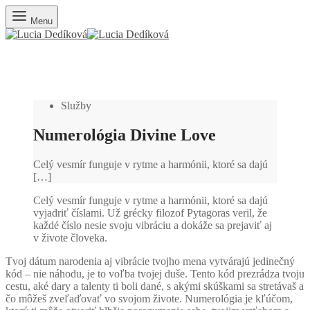
Menu
Služby
Numerológia Divine Love
Celý vesmír funguje v rytme a harmónii, ktoré sa dajú
[…]
Celý vesmír funguje v rytme a harmónii, ktoré sa dajú
vyjadriť číslami. Už grécky filozof Pytagoras veril, že
každé číslo nesie svoju vibráciu a dokáže sa prejaviť aj
v živote človeka.
Tvoj dátum narodenia aj vibrácie tvojho mena vytvárajú jedinečný
kód – nie náhodu, je to voľba tvojej duše. Tento kód prezrádza tvoju
cestu, aké dary a talenty ti boli dané, s akými skúškami sa stretávaš a
čo môžeš zveľaďovať vo svojom živote. Numerológia je kľúčom,