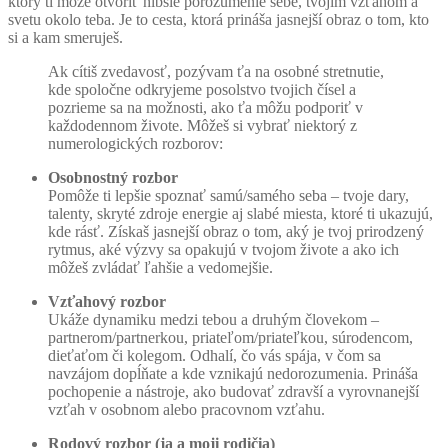
ktorý ti môže otvoriť hlbšie porozumenie sebe, tvojim vzťahom a
svetu okolo teba. Je to cesta, ktorá prináša jasnejší obraz o tom, kto
si a kam smeruješ.
Ak cítiš zvedavosť, pozývam ťa na osobné stretnutie,
kde spoločne odkryjeme posolstvo tvojich čísel a
pozrieme sa na možnosti, ako ťa môžu podporiť v
Nevyhnutné
každodennom živote. Môžeš si vybrať niektorý z
numerologických rozborov:
Tieto súbory
cookie nie sú
Osobnostný rozbor
voliteľné. Sú
Pomôže ti lepšie spoznať samú/samého seba – tvoje dary,
potrebné pre
talenty, skryté zdroje energie aj slabé miesta, ktoré ti ukazujú,
fungovanie
kde rásť. Získaš jasnejší obraz o tom, aký je tvoj prirodzený
webovej
rytmus, aké výzvy sa opakujú v tvojom živote a ako ich
stránky.
môžeš zvládať ľahšie a vedomejšie.
Vzťahový rozbor
Štatistiky
Ukáže dynamiku medzi tebou a druhým človekom –
Aby sme
partnerom/partnerkou, priateľom/priateľkou, súrodencom,
mohli
dieťaťom či kolegom. Odhalí, čo vás spája, v čom sa
zlepšiť
navzájom dopĺňate a kde vznikajú nedorozumenia. Prináša
funkčnosť
pochopenie a nástroje, ako budovať zdravší a vyrovnanejší
a štruktúru
vzťah v osobnom alebo pracovnom vzťahu.
webovej
Rodový rozbor (ja a moji rodičia)
stránky na